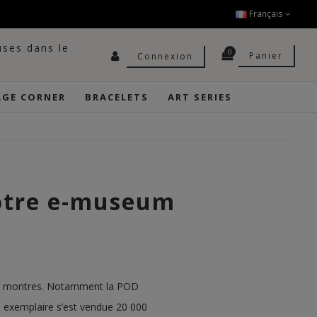
Français
uses dans le
0
Panier
Connexion
AGE CORNER
BRACELETS
ART SERIES
notre e-museum
les montres. Notamment la POD
 exemplaire s’est vendue 20 000