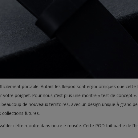
fficilement portable. Autant les Ikepod sont ergonomiques que cette 
 votre poignet. Pour nous c’est plus une montre « test de concept 
 beaucoup de nouveaux territoires, avec un design unique à grand per
collections futures.
der cette montre dans notre e-musée. Cette POD fait partie de l’hi