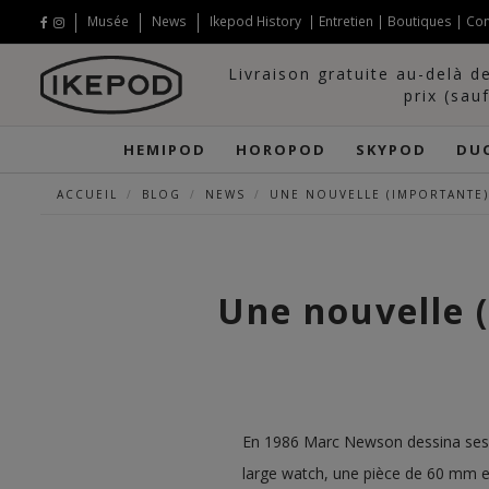
Musée
News
Ikepod History
|
Entretien
|
Boutiques
|
Con
Livraison gratuite au-delà d
prix (sau
HEMIPOD
HOROPOD
SKYPOD
DU
ACCUEIL
BLOG
NEWS
UNE NOUVELLE (IMPORTANTE
Une nouvelle 
En 1986 Marc Newson dessina ses 
large watch, une pièce de 60 mm e