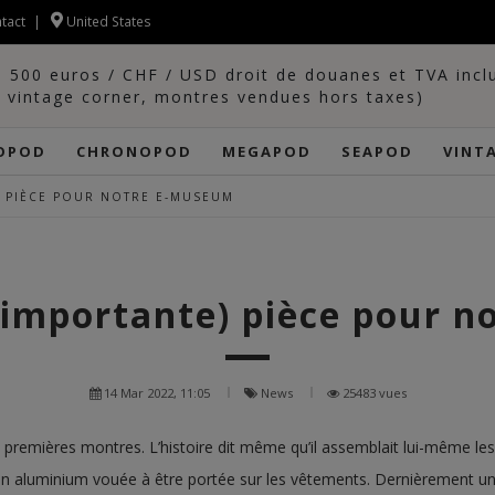
tact
United States
e 500 euros / CHF / USD droit de douanes et TVA incl
f vintage corner, montres vendues hors taxes)
OPOD
CHRONOPOD
MEGAPOD
SEAPOD
VINT
) PIÈCE POUR NOTRE E-MUSEUM
(importante) pièce pour 
14 Mar 2022, 11:05
News
25483 vues
premières montres. L’histoire dit même qu’il assemblait lui-même 
n aluminium vouée à être portée sur les vêtements. Dernièrement un