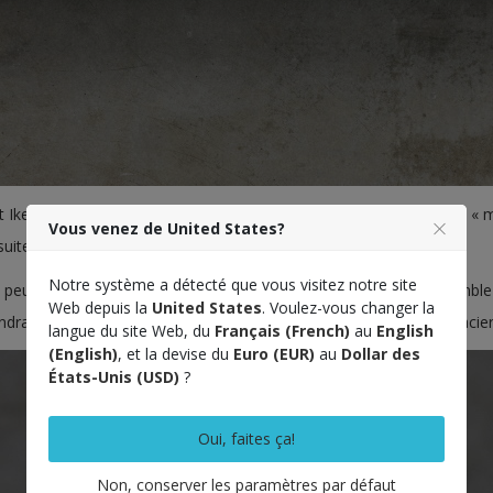
t Ikepod. En 1994 la Seaslug et même l’Hemipode en 1997 étaient «
Vous venez de United States?
nsuite que les montre furent au nom d’Ikepod.
Notre système a détecté que vous visitez notre site
peu de patine, quelques défauts et tout l’ADN Ikepod. Elle ressemble
Web depuis la
United States
. Voulez-vous changer la
dra plus tard une signature : pas de cornes, bracelet silicone ou acier
langue du site Web, du
Français (French)
au
English
(English)
, et la devise du
Euro (EUR)
au
Dollar des
États-Unis (USD)
?
Oui, faites ça!
Non, conserver les paramètres par défaut