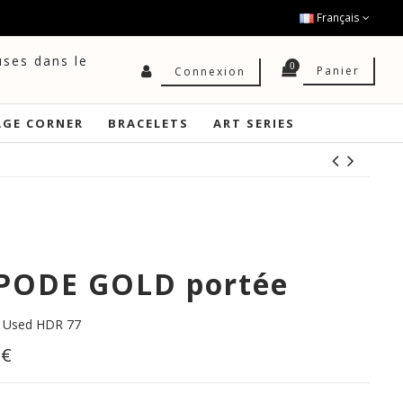
Français
uses dans le
0
Panier
Connexion
AGE CORNER
BRACELETS
ART SERIES
PODE GOLD portée
 Used HDR 77
 €