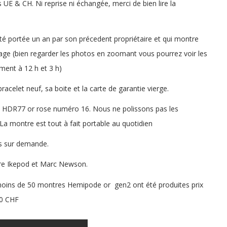
UE & CH. Ni reprise ni échangée, merci de bien lire la
é portée un an par son précedent propriétaire et qui montre
age (bien regarder les photos en zoomant vous pourrez voir les
ment à 12 h et 3 h)
racelet neuf, sa boite et la carte de garantie vierge.
HDR77 or rose numéro 16. Nous ne polissons pas les
La montre est tout à fait portable au quotidien
s sur demande.
re Ikepod et Marc Newson.
 moins de 50 montres Hemipode or gen2 ont été produites prix
00 CHF