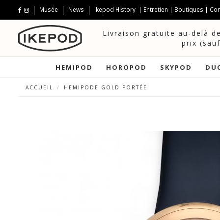
Musée
News
Ikepod History
|
Entretien
|
Boutiques
|
Con
Livraison gratuite au-delà d
prix (sau
HEMIPOD
HOROPOD
SKYPOD
DU
ACCUEIL
HEMIPODE GOLD PORTÉE