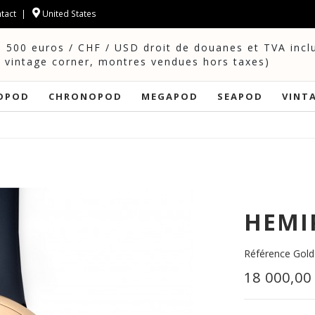
tact
United States
e 500 euros / CHF / USD droit de douanes et TVA incl
f vintage corner, montres vendues hors taxes)
OPOD
CHRONOPOD
MEGAPOD
SEAPOD
VINT
HEMI
Référence
Gold
18 000,00